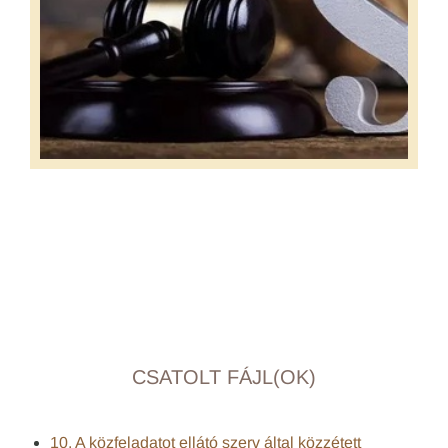
CSATOLT FÁJL(OK)
10. A közfeladatot ellátó szerv által közzétett