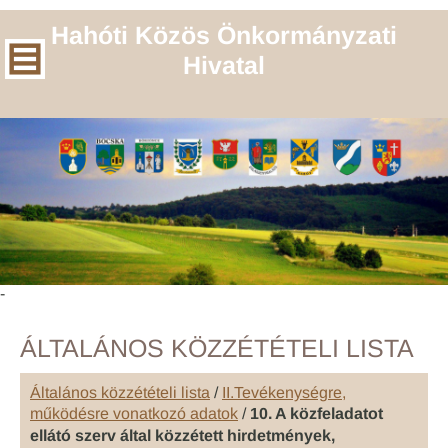
Hahóti Közös Önkormányzati
Hivatal
-
ÁLTALÁNOS KÖZZÉTÉTELI LISTA
Általános közzétételi lista
/
II.Tevékenységre,
működésre vonatkozó adatok
/
10. A közfeladatot
ellátó szerv által közzétett hirdetmények,