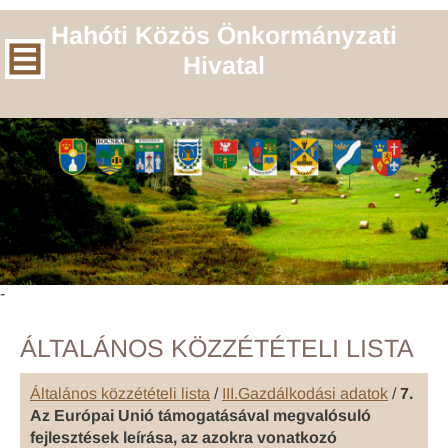
Hahóti Közös Önkormányzati
Hivatal
-
ÁLTALÁNOS KÖZZÉTÉTELI LISTA
Általános közzétételi lista
/
III.Gazdálkodási adatok
/
7.
Az Európai Unió támogatásával megvalósuló
fejlesztések leírása, az azokra vonatkozó