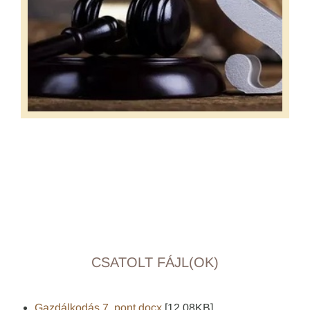
CSATOLT FÁJL(OK)
Gazdálkodás 7. pont.docx
[12,08KB]