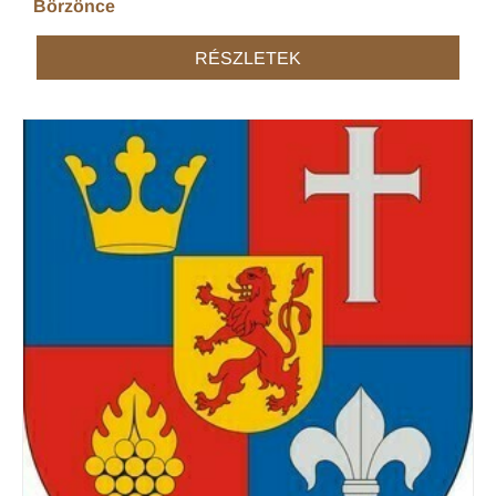
Börzönce
RÉSZLETEK