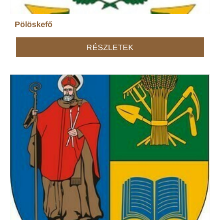
Pölöskefő
RÉSZLETEK