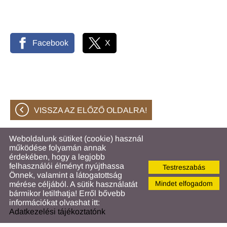
Facebook
X
VISSZA AZ ELŐZŐ OLDALRA!
Weboldalunk sütiket (cookie) használ
működése folyamán annak
© 2026 - Hahóti Közös Önkormányzati Hivatal
érdekében, hogy a legjobb
felhasználói élményt nyújthassa
Testreszabás
Oldal információk
l
Adatkezelési tájékoztató
l
Önnek, valamint a látogatottság
Impresszum
l
Sütik kezelése
Mindet elfogadom
mérése céljából. A sütik használatát
bármikor letilthatja! Erről bővebb
információkat olvashat itt:
Adatkezelési tájékoztatónk
KERESÉS AZ OLDAL TARTALMÁBAN