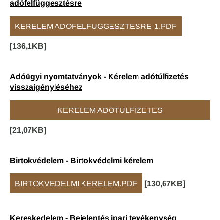
adófelfüggesztésre
KERELEM ADOFELFUGGESZTESRE-1.PDF
[136,1KB]
Adóügyi nyomtatványok - Kérelem adótúlfizetés
visszaigényléséhez
KERELEM ADOTULFIZETES
[21,07KB]
VISSZAIGENYLESEHEZ.PDF
Birtokvédelem - Birtokvédelmi kérelem
BIRTOKVEDELMI KERELEM.PDF
[130,67KB]
Kereskedelem - Bejelentés ipari tevékenység