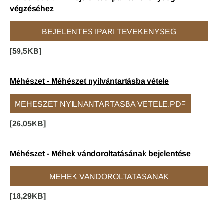
végzéséhez
BEJELENTES IPARI TEVEKENYSEG
[59,5KB]
NYOMTATVANY.DOC
Méhészet - Méhészet nyilvántartásba vétele
MEHESZET NYILNANTARTASBA VETELE.PDF
[26,05KB]
Méhészet - Méhek vándoroltatásának bejelentése
MEHEK VANDOROLTATASANAK
[18,29KB]
BEJELENTESE.PDF