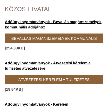
KÖZÖS HIVATAL
Adóügyi nyomtatványok - Bevallás magánszemélyek
kommunális adójához
BEVALLAS MAGANSZEMELYEK KOMMUNALIS
[254,33KB]
ADOJAHOZ.PDF
Adóügyi nyomtatványok - Átvezetési kérelem a
túlfizetés átvezetésére
ATVEZETESI KERELEM A TULFIZETES
[19,84KB]
ATVEZETESERE.PDF
Adóügyi nyomtatványok - Kérelem