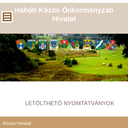
Hahóti Közös Önkormányzati
Hivatal
LETÖLTHETŐ NYOMTATVÁNYOK
Közös Hivatal