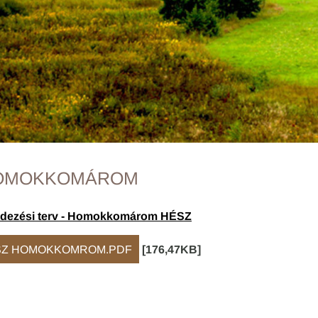
OMOKKOMÁROM
dezési terv - Homokkomárom HÉSZ
SZ HOMOKKOMROM.PDF
[176,47KB]