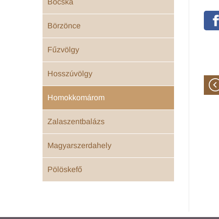
Bocska
Börzönce
Fűzvölgy
Hosszúvölgy
Homokkomárom
Zalaszentbalázs
Magyarszerdahely
Pölöskefő