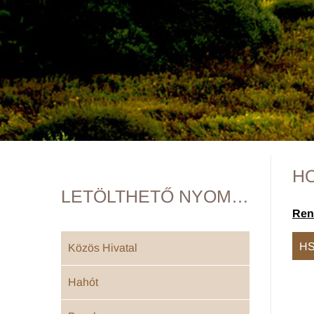
H
LETÖLTHETŐ NYOMTATVÁNYOK
Ren
H
Közös Hivatal
Hahót