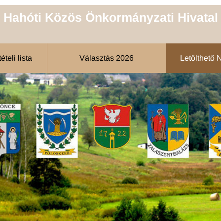
Hahóti Közös Önkormányzati Hivatal
teli lista
Választás 2026
Letölthető