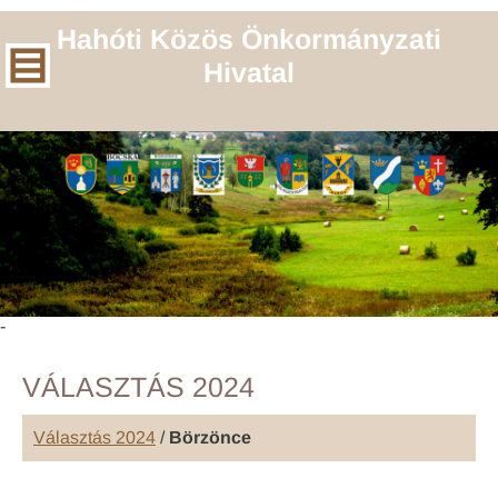
Hahóti Közös Önkormányzati
Hivatal
-
VÁLASZTÁS 2024
Választás 2024
/
Börzönce