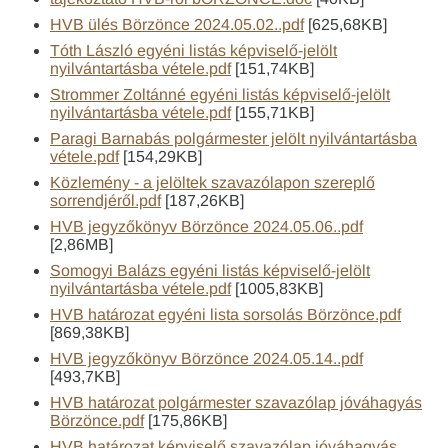
HVB ülés Börzönce 2024.05.02..pdf
[625,68KB]
Tóth László egyéni listás képviselő-jelölt
nyilvántartásba vétele.pdf
[151,74KB]
Strommer Zoltánné egyéni listás képviselő-jelölt
nyilvántartásba vétele.pdf
[155,71KB]
Paragi Barnabás polgármester jelölt nyilvántartásba
vétele.pdf
[154,29KB]
Közlemény - a jelöltek szavazólapon szereplő
sorrendjéről.pdf
[187,26KB]
HVB jegyzőkönyv Börzönce 2024.05.06..pdf
[2,86MB]
Somogyi Balázs egyéni listás képviselő-jelölt
nyilvántartásba vétele.pdf
[1005,83KB]
HVB határozat egyéni lista sorsolás Börzönce.pdf
[869,38KB]
HVB jegyzőkönyv Börzönce 2024.05.14..pdf
[493,7KB]
HVB határozat polgármester szavazólap jóváhagyás
Börzönce.pdf
[175,86KB]
HVB határozat képviselő szavazólap jóváhagyás