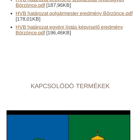
Börzönce.pdf
[187,96KB]
HVB határozat polgármester eredmény Börzönce.pdf
[178,01KB]
HVB határozat egyéni listás képviselő eredmény
Börzönce.pdf
[196,46KB]
KAPCSOLÓDÓ TERMÉKEK