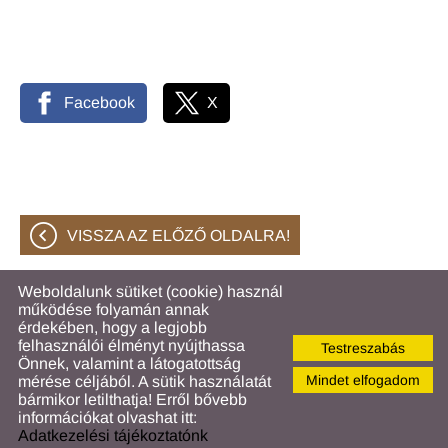
Facebook
X
VISSZA AZ ELŐZŐ OLDALRA!
Weboldalunk sütiket (cookie) használ
működése folyamán annak
© 2026 - Hahóti Közös Önkormányzati Hivatal
érdekében, hogy a legjobb
felhasználói élményt nyújthassa
Testreszabás
Oldal információk
l
Adatkezelési tájékoztató
l
Önnek, valamint a látogatottság
Impresszum
l
Sütik kezelése
Mindet elfogadom
mérése céljából. A sütik használatát
bármikor letilthatja! Erről bővebb
információkat olvashat itt:
Adatkezelési tájékoztatónk
KERESÉS AZ OLDAL TARTALMÁBAN