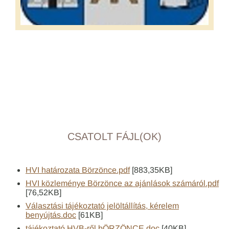
CSATOLT FÁJL(OK)
HVI határozata Börzönce.pdf
[883,35KB]
HVI közleménye Börzönce az ajánlások számáról.pdf
[76,52KB]
Választási tájékoztató jelöltállítás, kérelem
benyújtás.doc
[61KB]
tájékoztató HVB-ről bÖRZÖNCE.doc
[40KB]