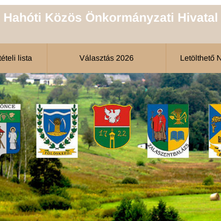
Hahóti Közös Önkormányzati Hivatal
teli lista
Választás 2026
Letölthető