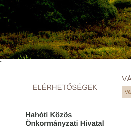
-
VÁ
ELÉRHETŐSÉGEK
Vá
Hahóti Közös
Önkormányzati Hivatal