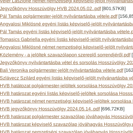
Veier Lászlóné német nemzetiségi képviselő-jelölt nyilvántartás
Jegyzőkönyv Hosszúvölgy HVB 2024.05.02..pdf
[801,57KB]
Pál Tamás polgármester-jelölt nyilvántartásba vétele.pdf
[156,8
Angyalosi Miklósné egyéni listás képviselő-jelölt nyilvántartásb
Pál Tamás egyéni listás képviselő-jelölt nyilvántartásba vétele.
Tomasics Gabriella egyéni listás képviselő-jelölt nyilvántartásb
Angyalosi Miklósné német nemzetiségi képviselő-jelölt nyilvánt
Közlemény - a jelöltek szavazólapon szereplő sorrendjéről.pdf
[
Jegyzőkönyv nyilvántartásba vétel és sorsolás Hosszúvölgy 20
Bali Veronika polgármester-jelölt nyilvántartásba vétele.pdf
[16
Szlávecz Szilárd egyéni listás képviselő-jelölt nyilvánartásba vé
HVB hatátozat polgármester-jelöltek sorsolása Hosszúvölgy 20
HVB határozat egyéni listás képviselő-jelöltek sorsolása Hoss
HVB határozat német nemzetiségi képviselő-jelöltek sorsolása
HVB jegyzőkönyv Hosszúvölgy 2024.05.14..pdf
[696,72KB]
HVB határozat polgármester szavazólap jóváhagyás Hosszúvöl
HVB határozat képviselő szavazólap jóváhagyás Hosszúvölgy.
HVB határozat nemzetiségi szavazólap jóváhagyás Hosszúvölg