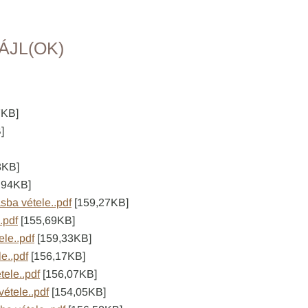
ÁJL(OK)
7KB]
]
3KB]
,94KB]
ásba vétele..pdf
[159,27KB]
.pdf
[155,69KB]
ele..pdf
[159,33KB]
e..pdf
[156,17KB]
tele..pdf
[156,07KB]
vétele..pdf
[154,05KB]