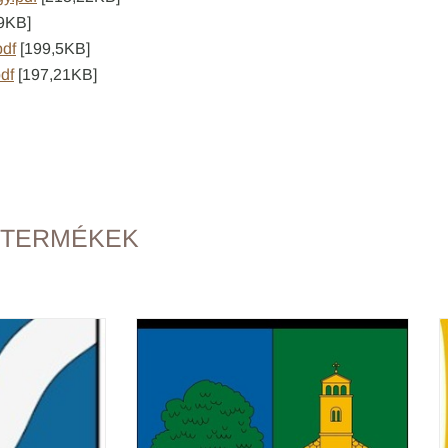
9KB]
pdf
[199,5KB]
df
[197,21KB]
 TERMÉKEK