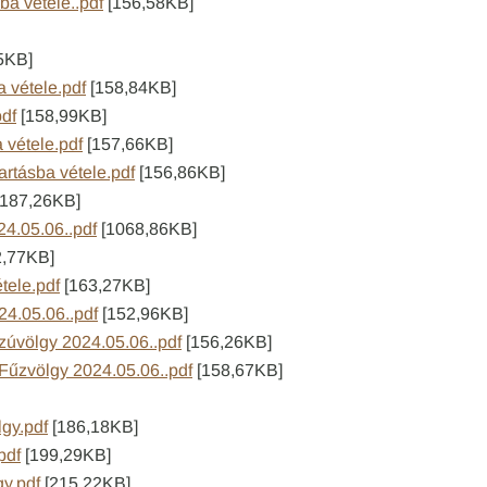
ba vétele..pdf
[156,58KB]
5KB]
a vétele.pdf
[158,84KB]
pdf
[158,99KB]
a vétele.pdf
[157,66KB]
artásba vétele.pdf
[156,86KB]
187,26KB]
24.05.06..pdf
[1068,86KB]
2,77KB]
tele.pdf
[163,27KB]
24.05.06..pdf
[152,96KB]
szúvölgy 2024.05.06..pdf
[156,26KB]
 Fűzvölgy 2024.05.06..pdf
[158,67KB]
gy.pdf
[186,18KB]
pdf
[199,29KB]
y.pdf
[215,22KB]