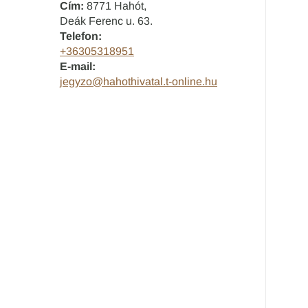
Cím:
8771 Hahót,
Deák Ferenc u. 63.
Telefon:
+36305318951
E-mail:
jegyzo@hahothivatal.t-online.hu