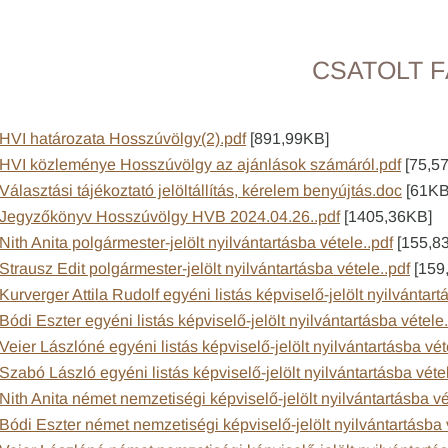
CSATOLT F
HVI határozata Hosszúvölgy(2).pdf
[891,99KB]
HVI közleménye Hosszúvölgy az ajánlások számáról.pdf
[75,5
Választási tájékoztató jelöltállítás, kérelem benyújtás.doc
[61KB
Jegyzőkönyv Hosszúvölgy HVB 2024.04.26..pdf
[1405,36KB]
Nith Anita polgármester-jelölt nyilvántartásba vétele..pdf
[155,8
Strausz Edit polgármester-jelölt nyilvántartásba vétele..pdf
[159
Kurverger Attila Rudolf egyéni listás képviselő-jelölt nyilvántart
Bódi Eszter egyéni listás képviselő-jelölt nyilvántartásba vétele.
Veier Lászlóné egyéni listás képviselő-jelölt nyilvántartásba vét
Szabó László egyéni listás képviselő-jelölt nyilvántartásba vétel
Nith Anita német nemzetiségi képviselő-jelölt nyilvántartásba vé
Bódi Eszter német nemzetiségi képviselő-jelölt nyilvántartásba 