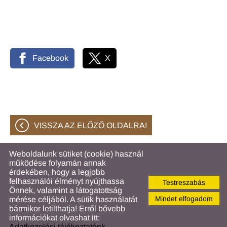
Facebook
X
VISSZA AZ ELŐZŐ OLDALRA!
Weboldalunk sütiket (cookie) használ
működése folyamán annak
© 2026 - Hahóti Közös Önkormányzati Hivatal
érdekében, hogy a legjobb
felhasználói élményt nyújthassa
Testreszabás
Oldal információk
l
Adatkezelési tájékoztató
l
Önnek, valamint a látogatottság
Impresszum
l
Sütik kezelése
Mindet elfogadom
mérése céljából. A sütik használatát
bármikor letilthatja! Erről bővebb
információkat olvashat itt:
Adatkezelési tájékoztatónk