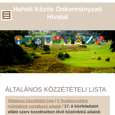
Hahóti Közös Önkormányzati
Hivatal
-
ÁLTALÁNOS KÖZZÉTÉTELI LISTA
Általános közzétételi lista
/
II.Tevékenységre,
működésre vonatkozó adatok
/
17. A közfeladatot
ellátó szerv kezelésében lévő közérdekű adatok