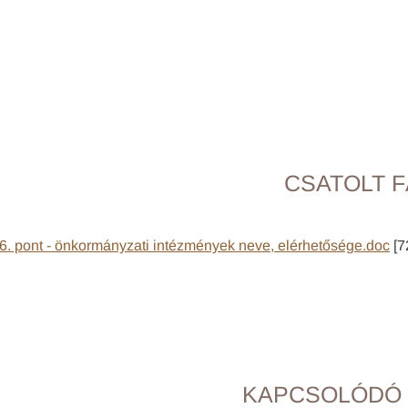
CSATOLT F
6. pont - önkormányzati intézmények neve, elérhetősége.doc
[7
KAPCSOLÓDÓ