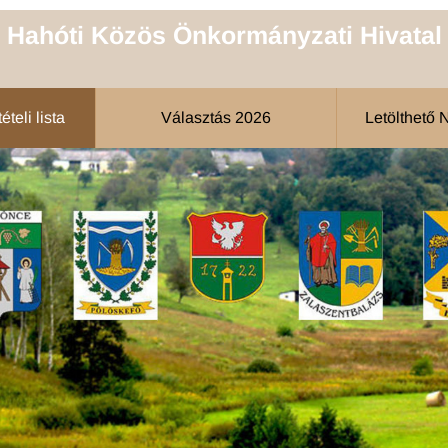
Hahóti Közös Önkormányzati Hivatal
teli lista
Választás 2026
Letölthető