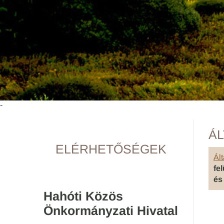
-
ÁL
ELÉRHETŐSÉGEK
Ált
fe
és
Hahóti Közös
Önkormányzati Hivatal