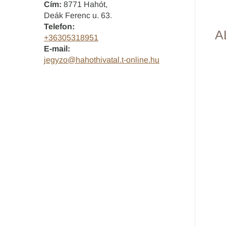
Cím:
8771 Hahót,
Deák Ferenc u. 63.
Telefon:
A
+36305318951
E-mail:
jegyzo@hahothivatal.t-online.hu