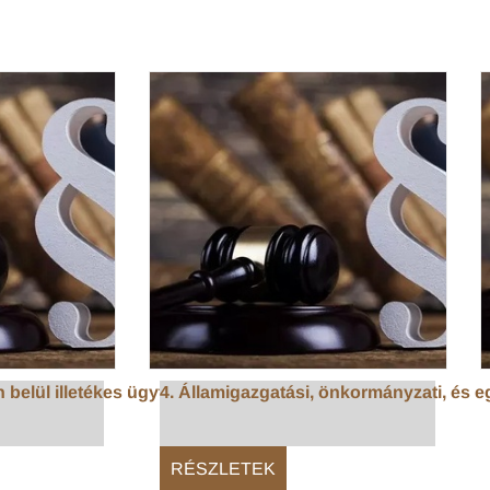
 belül illetékes ügyfélkap...
4. Államigazgatási, önkormányzati, és eg
RÉSZLETEK