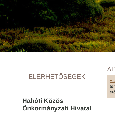
-
ÁL
ELÉRHETŐSÉGEK
Ált
tö
er
Hahóti Közös
Önkormányzati Hivatal