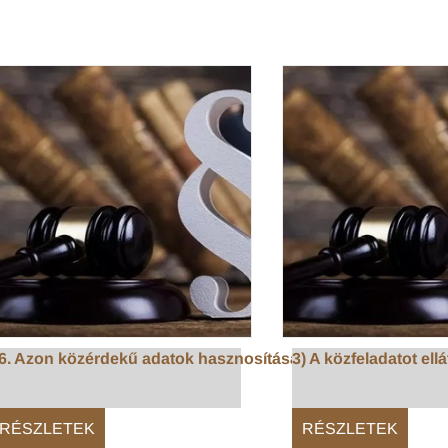
6. Azon közérdekű adatok hasznosítására irányu...
3) A közfeladatot ellát
RÉSZLETEK
RÉSZLETEK