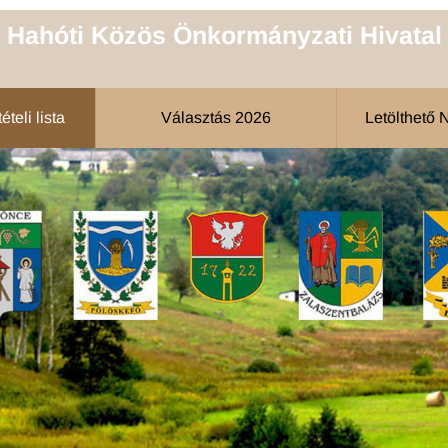
Hahóti Közös Önkormányzati Hivatal
teli lista
Választás 2026
Letölthető