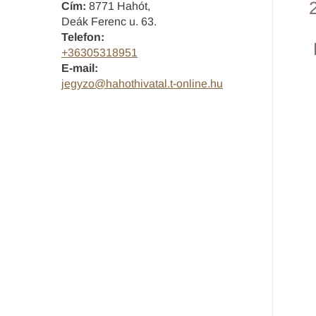
Cím:
8771 Hahót,
Deák Ferenc u. 63.
Telefon:
+36305318951
E-mail:
jegyzo@hahothivatal.t-online.hu