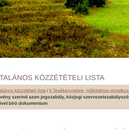
TALÁNOS KÖZZÉTÉTELI LISTA
alános közzétételi lista
/
II.Tevékenységre, működésre vonatkoz
rvény szerinti azon jogszabály, közjogi szervezetszabályoz
ővel bíró dokumentum