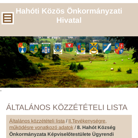
Hahóti Közös Önkormányzati
Hivatal
-
ÁLTALÁNOS KÖZZÉTÉTELI LISTA
Általános közzétételi lista
/
II.Tevékenységre,
működésre vonatkozó adatok
/
8. Hahót Község
Önkormányzata Képviselőtestülete Ügyrendi