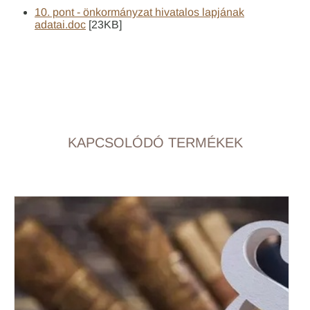
10. pont - önkormányzat hivatalos lapjának
adatai.doc
[23KB]
KAPCSOLÓDÓ TERMÉKEK