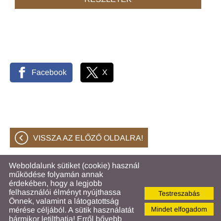
Facebook
X
VISSZA AZ ELŐZŐ OLDALRA!
Weboldalunk sütiket (cookie) használ
működése folyamán annak
© 2026 - Hahóti Közös Önkormányzati Hivatal
érdekében, hogy a legjobb
felhasználói élményt nyújthassa
Testreszabás
Oldal információk
l
Adatkezelési tájékoztató
l
Önnek, valamint a látogatottság
Impresszum
l
Sütik kezelése
Mindet elfogadom
mérése céljából. A sütik használatát
bármikor letilthatja! Erről bővebb