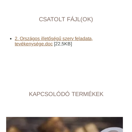
CSATOLT FÁJL(OK)
2. Országos illetőségű szerv feladata,
tevékenysége.doc
[22,5KB]
KAPCSOLÓDÓ TERMÉKEK