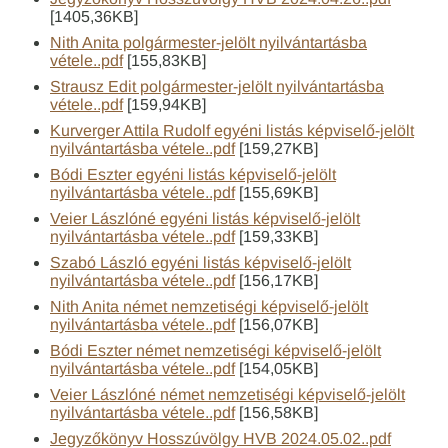
[1405,36KB]
Nith Anita polgármester-jelölt nyilvántartásba
vétele..pdf
[155,83KB]
Strausz Edit polgármester-jelölt nyilvántartásba
vétele..pdf
[159,94KB]
Kurverger Attila Rudolf egyéni listás képviselő-jelölt
nyilvántartásba vétele..pdf
[159,27KB]
Bódi Eszter egyéni listás képviselő-jelölt
nyilvántartásba vétele..pdf
[155,69KB]
Veier Lászlóné egyéni listás képviselő-jelölt
nyilvántartásba vétele..pdf
[159,33KB]
Szabó László egyéni listás képviselő-jelölt
nyilvántartásba vétele..pdf
[156,17KB]
Nith Anita német nemzetiségi képviselő-jelölt
nyilvántartásba vétele..pdf
[156,07KB]
Bódi Eszter német nemzetiségi képviselő-jelölt
nyilvántartásba vétele..pdf
[154,05KB]
Veier Lászlóné német nemzetiségi képviselő-jelölt
nyilvántartásba vétele..pdf
[156,58KB]
Jegyzőkönyv Hosszúvölgy HVB 2024.05.02..pdf