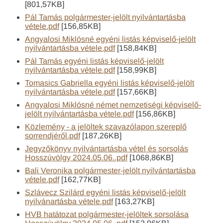
[801,57KB]
Pál Tamás polgármester-jelölt nyilvántartásba
vétele.pdf
[156,85KB]
Angyalosi Miklósné egyéni listás képviselő-jelölt
nyilvántartásba vétele.pdf
[158,84KB]
Pál Tamás egyéni listás képviselő-jelölt
nyilvántartásba vétele.pdf
[158,99KB]
Tomasics Gabriella egyéni listás képviselő-jelölt
nyilvántartásba vétele.pdf
[157,66KB]
Angyalosi Miklósné német nemzetiségi képviselő-
jelölt nyilvántartásba vétele.pdf
[156,86KB]
Közlemény - a jelöltek szavazólapon szereplő
sorrendjéről.pdf
[187,26KB]
Jegyzőkönyv nyilvántartásba vétel és sorsolás
Hosszúvölgy 2024.05.06..pdf
[1068,86KB]
Bali Veronika polgármester-jelölt nyilvántartásba
vétele.pdf
[162,77KB]
Szlávecz Szilárd egyéni listás képviselő-jelölt
nyilvánartásba vétele.pdf
[163,27KB]
HVB hatátozat polgármester-jelöltek sorsolása