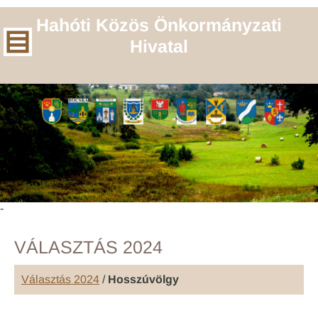
Hahóti Közös Önkormányzati
Hivatal
-
VÁLASZTÁS 2024
Választás 2024
/
Hosszúvölgy