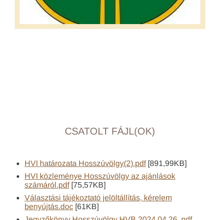
CSATOLT FÁJL(OK)
HVI határozata Hosszúvölgy(2).pdf
[891,99KB]
HVI közleménye Hosszúvölgy az ajánlások
számáról.pdf
[75,57KB]
Választási tájékoztató jelöltállítás, kérelem
benyújtás.doc
[61KB]
Jegyzőkönyv Hosszúvölgy HVB 2024.04.26..pdf