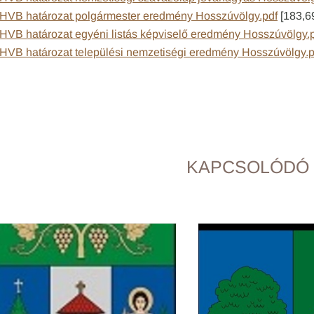
HVB határozat polgármester eredmény Hosszúvölgy.pdf
[183,6
HVB határozat egyéni listás képviselő eredmény Hosszúvölgy.
HVB határozat települési nemzetiségi eredmény Hosszúvölgy.p
KAPCSOLÓDÓ