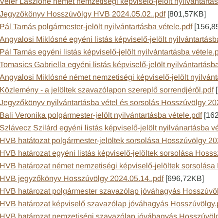
Veier Lászlóné német nemzetiségi képviselő-jelölt nyilvántartás
Jegyzőkönyv Hosszúvölgy HVB 2024.05.02..pdf
[801,57KB]
Pál Tamás polgármester-jelölt nyilvántartásba vétele.pdf
[156,8
Angyalosi Miklósné egyéni listás képviselő-jelölt nyilvántartásb
Pál Tamás egyéni listás képviselő-jelölt nyilvántartásba vétele.
Tomasics Gabriella egyéni listás képviselő-jelölt nyilvántartásb
Angyalosi Miklósné német nemzetiségi képviselő-jelölt nyilvánt
Közlemény - a jelöltek szavazólapon szereplő sorrendjéről.pdf
[
Jegyzőkönyv nyilvántartásba vétel és sorsolás Hosszúvölgy 20
Bali Veronika polgármester-jelölt nyilvántartásba vétele.pdf
[16
Szlávecz Szilárd egyéni listás képviselő-jelölt nyilvánartásba vé
HVB hatátozat polgármester-jelöltek sorsolása Hosszúvölgy 20
HVB határozat egyéni listás képviselő-jelöltek sorsolása Hoss
HVB határozat német nemzetiségi képviselő-jelöltek sorsolása
HVB jegyzőkönyv Hosszúvölgy 2024.05.14..pdf
[696,72KB]
HVB határozat polgármester szavazólap jóváhagyás Hosszúvöl
HVB határozat képviselő szavazólap jóváhagyás Hosszúvölgy.
HVB határozat nemzetiségi szavazólap jóváhagyás Hosszúvölg