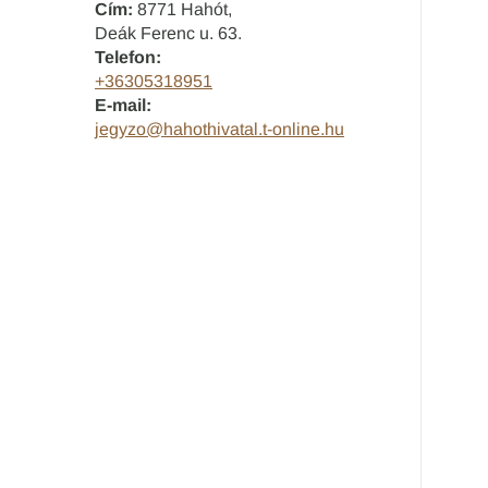
Cím:
8771 Hahót,
Deák Ferenc u. 63.
Telefon:
+36305318951
E-mail:
jegyzo@hahothivatal.t-online.hu