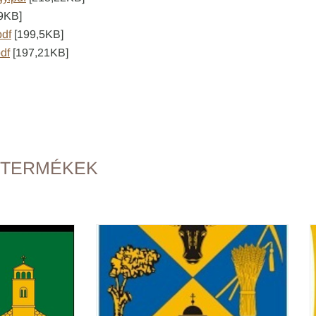
9KB]
pdf
[199,5KB]
df
[197,21KB]
 TERMÉKEK