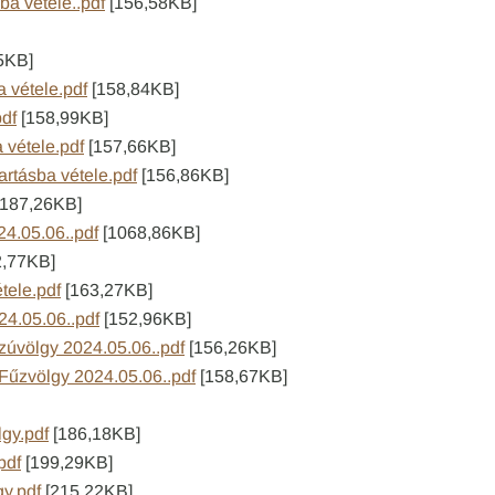
ba vétele..pdf
[156,58KB]
5KB]
a vétele.pdf
[158,84KB]
pdf
[158,99KB]
a vétele.pdf
[157,66KB]
artásba vétele.pdf
[156,86KB]
187,26KB]
24.05.06..pdf
[1068,86KB]
2,77KB]
tele.pdf
[163,27KB]
24.05.06..pdf
[152,96KB]
szúvölgy 2024.05.06..pdf
[156,26KB]
 Fűzvölgy 2024.05.06..pdf
[158,67KB]
gy.pdf
[186,18KB]
pdf
[199,29KB]
y.pdf
[215,22KB]