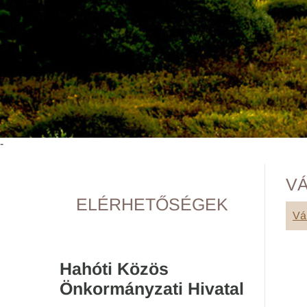
-
VÁ
ELÉRHETŐSÉGEK
Vá
Hahóti Közös
Önkormányzati Hivatal