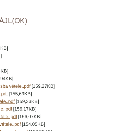
ÁJL(OK)
7KB]
]
3KB]
,94KB]
ásba vétele..pdf
[159,27KB]
.pdf
[155,69KB]
ele..pdf
[159,33KB]
e..pdf
[156,17KB]
tele..pdf
[156,07KB]
vétele..pdf
[154,05KB]