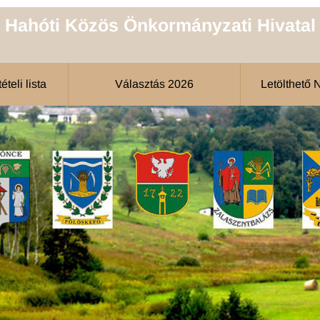
Hahóti Közös Önkormányzati Hivatal
teli lista
Választás 2026
Letölthető