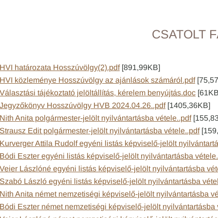
CSATOLT F
HVI határozata Hosszúvölgy(2).pdf
[891,99KB]
HVI közleménye Hosszúvölgy az ajánlások számáról.pdf
[75,5
Választási tájékoztató jelöltállítás, kérelem benyújtás.doc
[61KB
Jegyzőkönyv Hosszúvölgy HVB 2024.04.26..pdf
[1405,36KB]
Nith Anita polgármester-jelölt nyilvántartásba vétele..pdf
[155,8
Strausz Edit polgármester-jelölt nyilvántartásba vétele..pdf
[159
Kurverger Attila Rudolf egyéni listás képviselő-jelölt nyilvántart
Bódi Eszter egyéni listás képviselő-jelölt nyilvántartásba vétele.
Veier Lászlóné egyéni listás képviselő-jelölt nyilvántartásba vét
Szabó László egyéni listás képviselő-jelölt nyilvántartásba vétel
Nith Anita német nemzetiségi képviselő-jelölt nyilvántartásba vé
Bódi Eszter német nemzetiségi képviselő-jelölt nyilvántartásba 