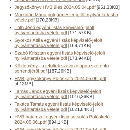
Jegyzőkönyv HVB ülés 2024.05.04..pdf
[951,33KB]
Markotán Mária polgármester jelölt nyilvántartásba
vétele.pdf
[170,23KB]
Tóth Jenő egyéni listás képviselő-jelölt
nyilvántartásba vétele.pdf
[171,57KB]
Györkös Attila egyéni listás képviselő-jelölt
nyilvántartásba vétele.pdf
[169,71KB]
Szabó Krisztán egyéni listás képviselő-jelölt
nyilvántartásba vétele.pdf
[173,94KB]
Közlemény - a jelöltek szavazólapon szereplő
sorrendjéről.pdf
[187,26KB]
HVB jegyzőkönyv Pölöskefő 2024.05.06..pdf
[4,13MB]
Tamás János egyéni listás képviselő-jelölt
nyilvántartásba vétele.pdf
[1016,26KB]
Takács Tamás egyéni listás képviselő-jelölt
nyilvántartásba vétele.pdf
[1021,84KB]
HVB határozat egyéni lista sorsolás Pölöskefő
2024.05.06..pdf
[894,1KB]
HVB jegyzőkönyv Pölöskefő 2024.05.14..pdf