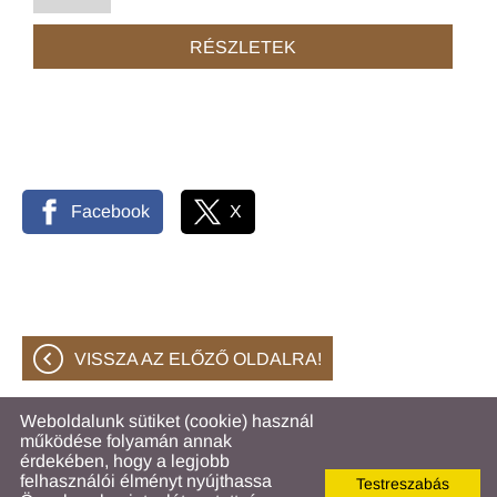
RÉSZLETEK
Facebook
X
VISSZA AZ ELŐZŐ OLDALRA!
Weboldalunk sütiket (cookie) használ
működése folyamán annak
© 2026 - Hahóti Közös Önkormányzati Hivatal
érdekében, hogy a legjobb
felhasználói élményt nyújthassa
Testreszabás
Oldal információk
l
Adatkezelési tájékoztató
l