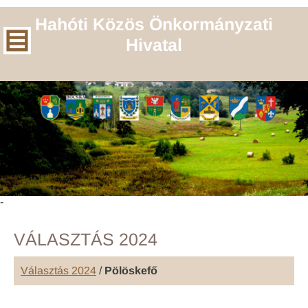
Hahóti Közös Önkormányzati
Hivatal
-
VÁLASZTÁS 2024
Választás 2024
/
Pölöskefő