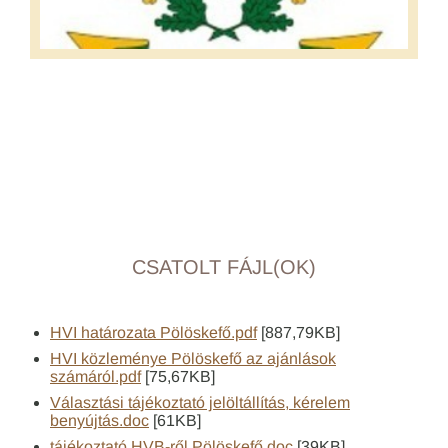
CSATOLT FÁJL(OK)
HVI határozata Pölöskefő.pdf
[887,79KB]
HVI közleménye Pölöskefő az ajánlások
számáról.pdf
[75,67KB]
Választási tájékoztató jelöltállítás, kérelem
benyújtás.doc
[61KB]
tájékoztató HVB-ről Pölöskefő.doc
[39KB]