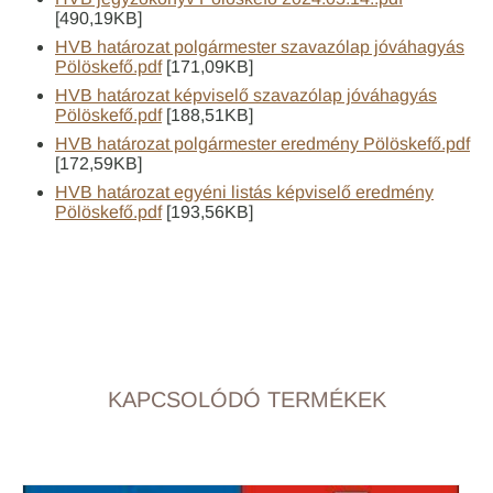
[490,19KB]
HVB határozat polgármester szavazólap jóváhagyás
Pölöskefő.pdf
[171,09KB]
HVB határozat képviselő szavazólap jóváhagyás
Pölöskefő.pdf
[188,51KB]
HVB határozat polgármester eredmény Pölöskefő.pdf
[172,59KB]
HVB határozat egyéni listás képviselő eredmény
Pölöskefő.pdf
[193,56KB]
KAPCSOLÓDÓ TERMÉKEK