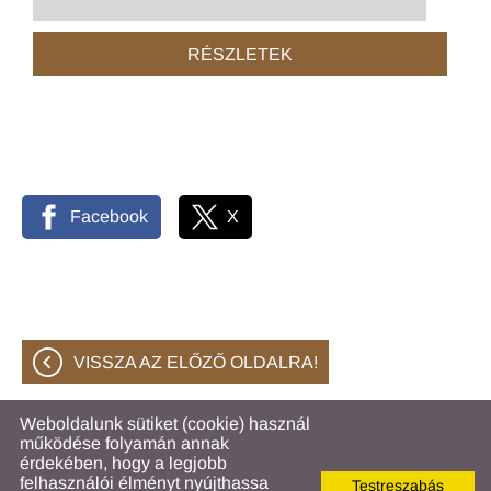
RÉSZLETEK
Facebook
X
VISSZA AZ ELŐZŐ OLDALRA!
Weboldalunk sütiket (cookie) használ
működése folyamán annak
© 2026 - Hahóti Közös Önkormányzati Hivatal
érdekében, hogy a legjobb
felhasználói élményt nyújthassa
Testreszabás