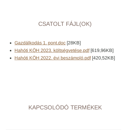
CSATOLT FÁJL(OK)
Gazdálkodás 1. pont.doc
[28KB]
Hahóti KÖH 2023. költségvetése.pdf
[619,96KB]
Hahóti KÖH 2022. évi beszámoló.pdf
[420,52KB]
KAPCSOLÓDÓ TERMÉKEK