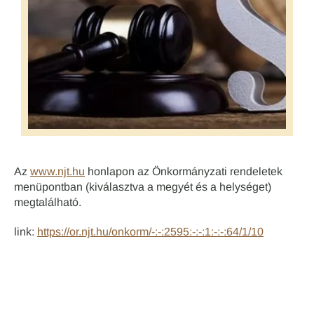
Az
www.njt.hu
honlapon az Önkormányzati rendeletek
menüpontban (kiválasztva a megyét és a helységet)
megtalálható.
link:
https://or.njt.hu/onkorm/-:-:2595:-:-:1:-:-:64/1/10