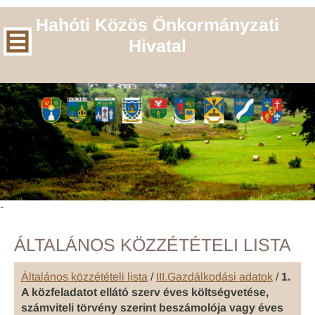
Hahóti Közös Önkormányzati
Hivatal
-
ÁLTALÁNOS KÖZZÉTÉTELI LISTA
Általános közzétételi lista
/
III.Gazdálkodási adatok
/
1.
A közfeladatot ellátó szerv éves költségvetése,
számviteli törvény szerint beszámolója vagy éves