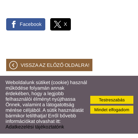
Facebook
X
VISSZA AZ ELŐZŐ OLDALRA!
Weboldalunk sütiket (cookie) használ
működése folyamán annak
© 2026 - Hahóti Közös Önkormányzati Hivatal
érdekében, hogy a legjobb
felhasználói élményt nyújthassa
Testreszabás
Oldal információk
l
Adatkezelési tájékoztató
l
Önnek, valamint a látogatottság
Impresszum
l
Sütik kezelése
Mindet elfogadom
mérése céljából. A sütik használatát
bármikor letilthatja! Erről bővebb
információkat olvashat itt:
Adatkezelési tájékoztatónk
KERESÉS AZ OLDAL TARTALMÁBAN