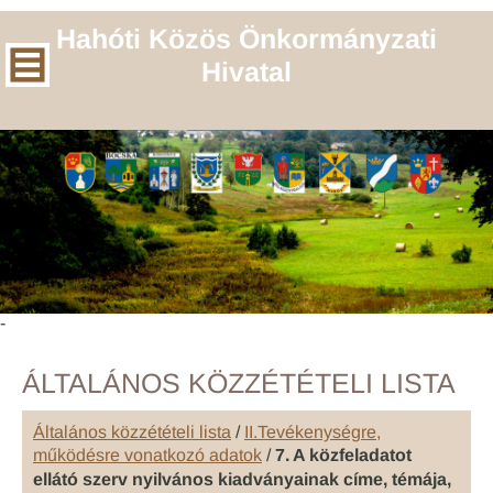
Hahóti Közös Önkormányzati
Hivatal
-
ÁLTALÁNOS KÖZZÉTÉTELI LISTA
Általános közzétételi lista
/
II.Tevékenységre,
működésre vonatkozó adatok
/
7. A közfeladatot
ellátó szerv nyilvános kiadványainak címe, témája,