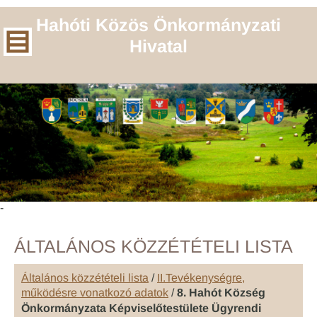
Hahóti Közös Önkormányzati
Hivatal
-
ÁLTALÁNOS KÖZZÉTÉTELI LISTA
Általános közzétételi lista
/
II.Tevékenységre,
működésre vonatkozó adatok
/
8. Hahót Község
Önkormányzata Képviselőtestülete Ügyrendi