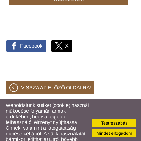
Facebook
X
VISSZA AZ ELŐZŐ OLDALRA!
Weboldalunk sütiket (cookie) használ
működése folyamán annak
© 2026 - Hahóti Közös Önkormányzati Hivatal
érdekében, hogy a legjobb
felhasználói élményt nyújthassa
Testreszabás
Oldal információk
l
Adatkezelési tájékoztató
l
Önnek, valamint a látogatottság
Impresszum
l
Sütik kezelése
Mindet elfogadom
mérése céljából. A sütik használatát
bármikor letilthatja! Erről bővebb