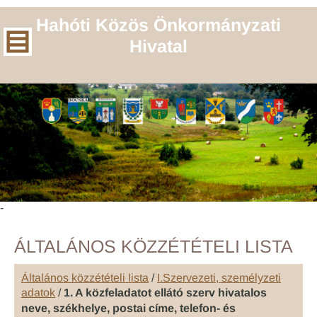
Hahóti Közös Önkormányzati
Hivatal
-
ÁLTALÁNOS KÖZZÉTÉTELI LISTA
Általános közzétételi lista
/
I.Szervezeti, személyzeti
adatok
/
1. A közfeladatot ellátó szerv hivatalos
neve, székhelye, postai címe, telefon- és