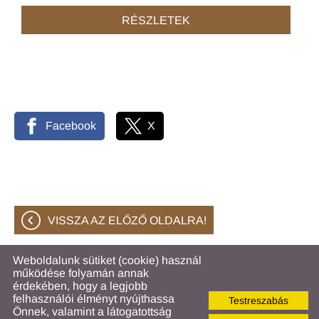
RÉSZLETEK
Facebook
X
VISSZA AZ ELŐZŐ OLDALRA!
Weboldalunk sütiket (cookie) használ
működése folyamán annak
© 2026 - Hahóti Közös Önkormányzati Hivatal
érdekében, hogy a legjobb
felhasználói élményt nyújthassa
Testreszabás
Oldal információk
l
Adatkezelési tájékoztató
l
Önnek, valamint a látogatottság