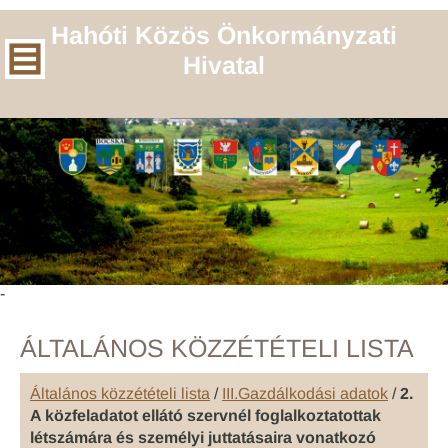
Hahóti Közös Önkormányzati
Hivatal
-
ÁLTALÁNOS KÖZZÉTÉTELI LISTA
Általános közzétételi lista
/
III.Gazdálkodási adatok
/
2.
A közfeladatot ellátó szervnél foglalkoztatottak
létszámára és személyi juttatásaira vonatkozó