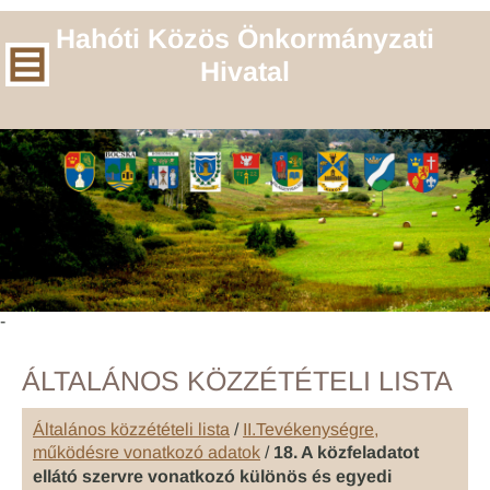
Hahóti Közös Önkormányzati
Hivatal
-
ÁLTALÁNOS KÖZZÉTÉTELI LISTA
Általános közzétételi lista
/
II.Tevékenységre,
működésre vonatkozó adatok
/
18. A közfeladatot
ellátó szervre vonatkozó különös és egyedi