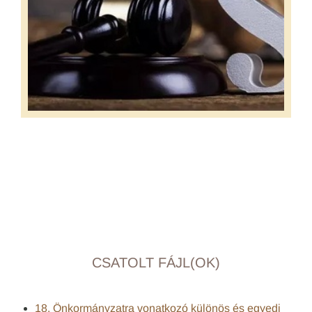
CSATOLT FÁJL(OK)
18. Önkormányzatra vonatkozó különös és egyedi